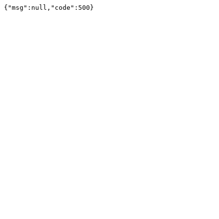
{"msg":null,"code":500}