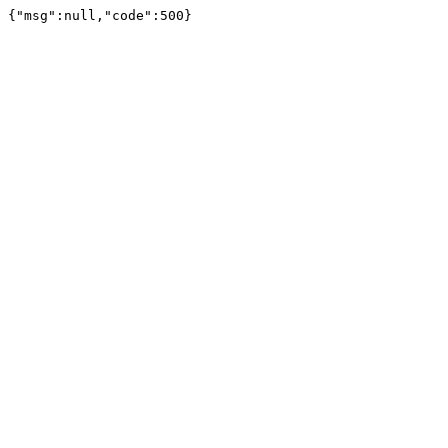
{"msg":null,"code":500}